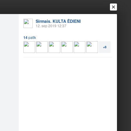
Sirmais. KULTA ĒDIENI
12. sep 2019 12:37
14
patīk
+8
Ienākt
Reģistrēties
Vai ienāc ar
a
Draugi
Raksti
Vēstules