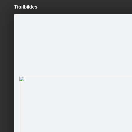
Titulbildes
Pāriet
uz
saturu
Šodien
Ziņas
Galerijas
S
Sirmais. KULTA ĒDIENI
Oficiālā lapa
Sekot