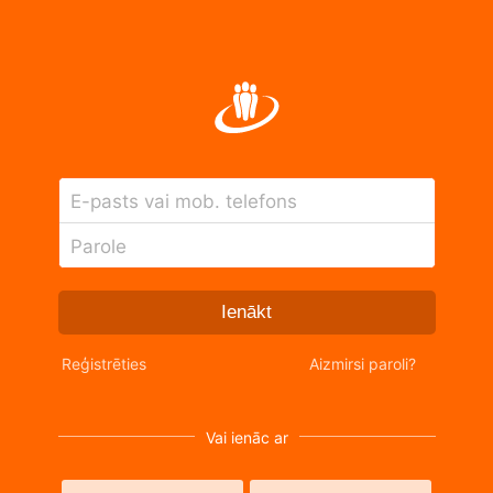
E-pasts vai mob. telefons
Parole
Ienākt
Reģistrēties
Aizmirsi paroli?
Vai ienāc ar