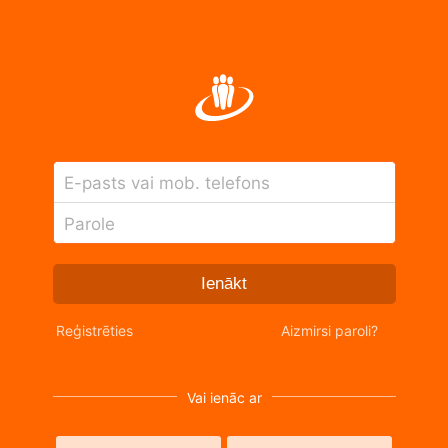
E-pasts vai mob. telefons
Parole
Ienākt
Reģistrēties
Aizmirsi paroli?
Vai ienāc ar