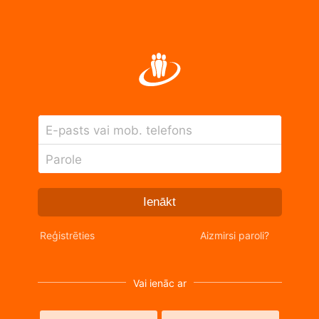
E-pasts vai mob. telefons
Parole
Ienākt
Reģistrēties
Aizmirsi paroli?
Vai ienāc ar