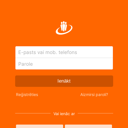
E-pasts vai mob. telefons
Parole
Ienākt
Reģistrēties
Aizmirsi paroli?
Vai ienāc ar