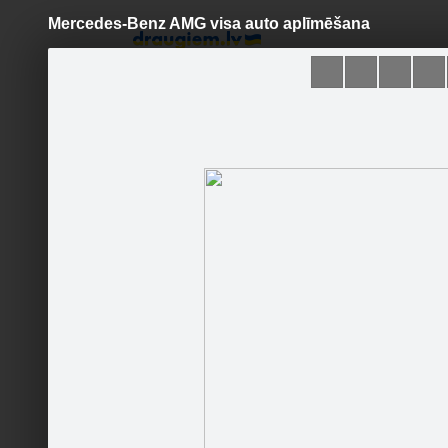
Mercedes-Benz AMG visa auto aplīmēšana
Pāriet
uz
saturu
Šodien
Ziņas
Galerijas
S
sdesign.lv
Sekot
Sākumlapa
Galerija
Jaunumi
Kontakti
3M Satin
Ieteikt