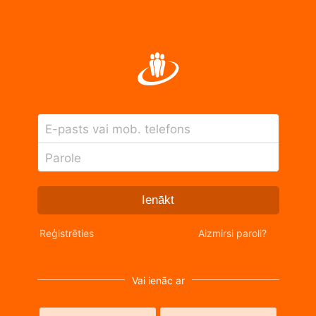
E-pasts vai mob. telefons
Parole
Ienākt
Reģistrēties
Aizmirsi paroli?
Vai ienāc ar