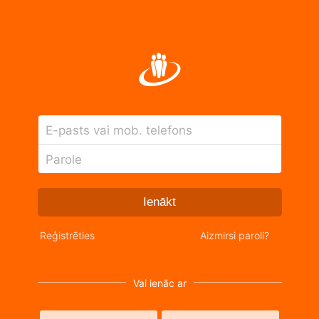
E-pasts vai mob. telefons
Parole
Ienākt
Reģistrēties
Aizmirsi paroli?
Vai ienāc ar