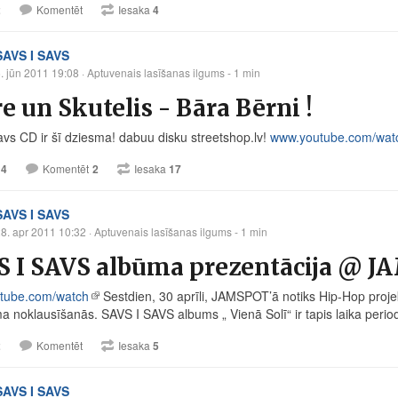
2
Komentēt
Iesaka
4
SAVS I SAVS
. jūn 2011 19:08
· Aptuvenais lasīšanas ilgums - 1 min
e un Skutelis - Bāra Bērni !
avs CD ir šī dziesma! dabuu disku
streetshop.lv
!
www.youtube.com/wat
14
Komentēt
2
Iesaka
17
SAVS I SAVS
8. apr 2011 10:32
· Aptuvenais lasīšanas ilgums - 1 min
S I SAVS albūma prezentācija @ J
tube.com/watch
Sestdien, 30 aprīli, JAMSPOT’ā notiks Hip-Hop pro
a noklausīšanās. SAVS I SAVS albums „ Vienā Solī“ ir tapis laika perio
2
Komentēt
Iesaka
5
SAVS I SAVS