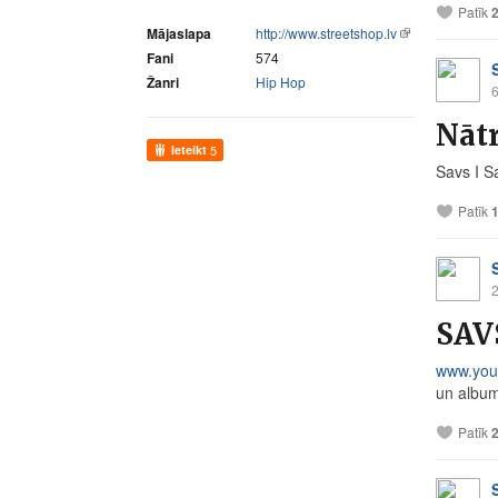
Patīk
Mājaslapa
http://www.streetshop.lv
Fani
574
Žanri
Hip Hop
6
Nātr
Ieteikt
5
Savs I S
Patīk
2
SAV
www.you
un album
Patīk