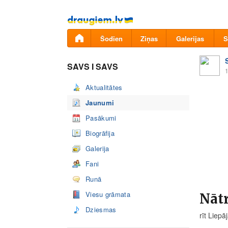
Pāriet
uz
saturu
Šodien
Ziņas
Galerijas
S
SAVS I SAVS
1
Aktualitātes
Jaunumi
Pasākumi
Biogrāfija
Galerija
Fani
Runā
Viesu grāmata
Nātr
Dziesmas
rīt Liep