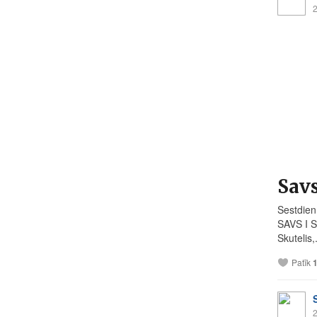
2
Savs
Sestdien
SAVS I SA
Skutelis,.
Patīk
2