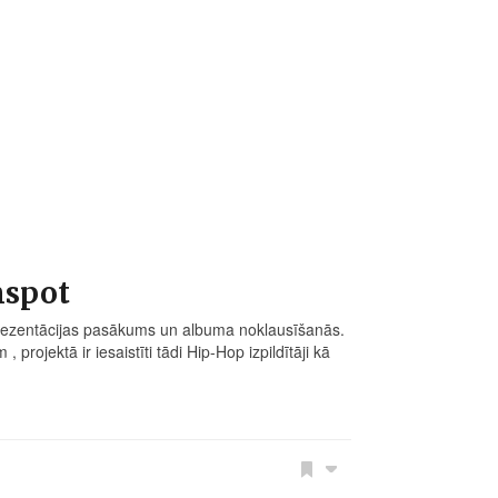
mspot
prezentācijas pasākums un albuma noklausīšanās.
rojektā ir iesaistīti tādi Hip-Hop izpildītāji kā