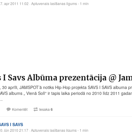
7. apr 2011 11:02
· Aptuvenais lasīšanas ilgums - 1 min
 I Savs Albūma prezentācija @ Ja
, 30 aprīli, JAMSPOT’ā notiks Hip-Hop projekta SAVS I SAVS albuma 
VS albums „ Vienā Solī“ ir tapis laika periodā no 2010 līdz 2011 gadam , p
..
1
Komentēt
Iesaka
6
SAVS I SAVS
0. jūn 2010 21:17
· Aptuvenais lasīšanas ilgums - 1 min