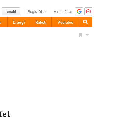
Ienākt
Reģistrēties
Vai ienāc ar
a
Draugi
Raksti
Vēstules
fet