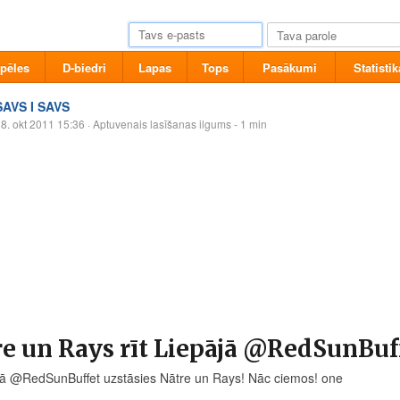
pēles
D-biedri
Lapas
Tops
Pasākumi
Statistik
SAVS I SAVS
8. okt 2011 15:36
· Aptuvenais lasīšanas ilgums - 1 min
e un Rays rīt Liepājā @RedSunBuf
ājā @RedSunBuffet uzstāsies Nātre un Rays! Nāc ciemos! one