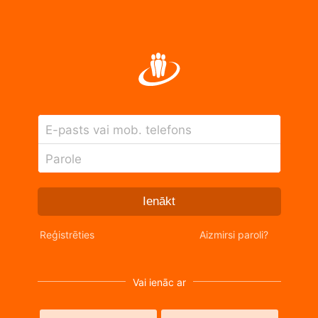
E-pasts vai mob. telefons
Parole
Ienākt
Reģistrēties
Aizmirsi paroli?
Vai ienāc ar