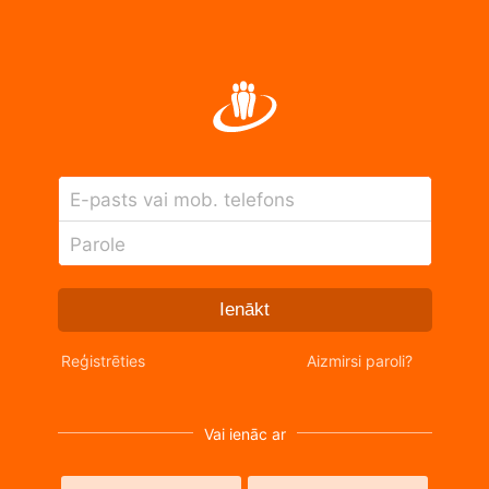
E-pasts vai mob. telefons
Parole
Ienākt
Reģistrēties
Aizmirsi paroli?
Vai ienāc ar