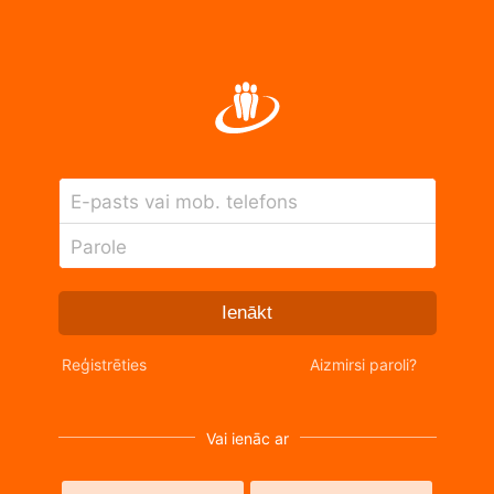
E-pasts vai mob. telefons
Parole
Ienākt
Reģistrēties
Aizmirsi paroli?
Vai ienāc ar