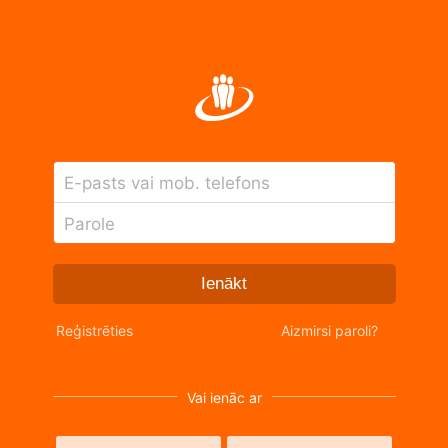
E-pasts vai mob. telefons
Parole
Ienākt
Reģistrēties
Aizmirsi paroli?
Vai ienāc ar