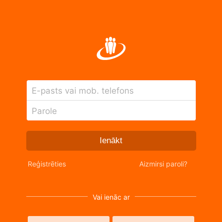
E-pasts vai mob. telefons
Parole
Ienākt
Reģistrēties
Aizmirsi paroli?
Vai ienāc ar