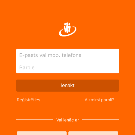
E-pasts vai mob. telefons
Parole
Ienākt
Reģistrēties
Aizmirsi paroli?
Vai ienāc ar