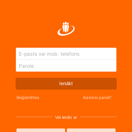
E-pasts vai mob. telefons
Parole
Ienākt
Reģistrēties
Aizmirsi paroli?
Vai ienāc ar