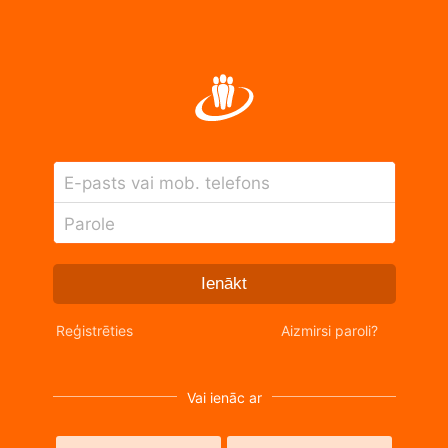
E-pasts vai mob. telefons
Parole
Ienākt
Reģistrēties
Aizmirsi paroli?
Vai ienāc ar