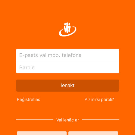
E-pasts vai mob. telefons
Parole
Ienākt
Reģistrēties
Aizmirsi paroli?
Vai ienāc ar