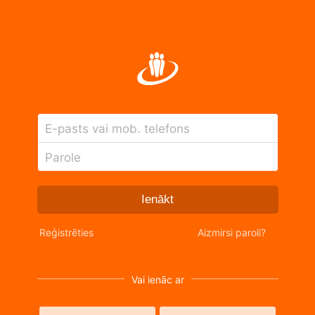
E-pasts vai mob. telefons
Parole
Ienākt
Reģistrēties
Aizmirsi paroli?
Vai ienāc ar