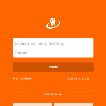
E-pasts vai mob. telefons
Parole
Ienākt
Reģistrēties
Aizmirsi paroli?
Vai ienāc ar