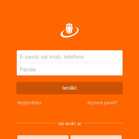
E-pasts vai mob. telefons
Parole
Ienākt
Reģistrēties
Aizmirsi paroli?
Vai ienāc ar