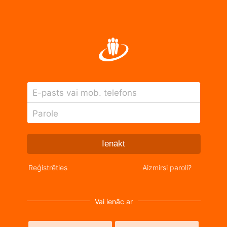
E-pasts vai mob. telefons
Parole
Ienākt
Reģistrēties
Aizmirsi paroli?
Vai ienāc ar