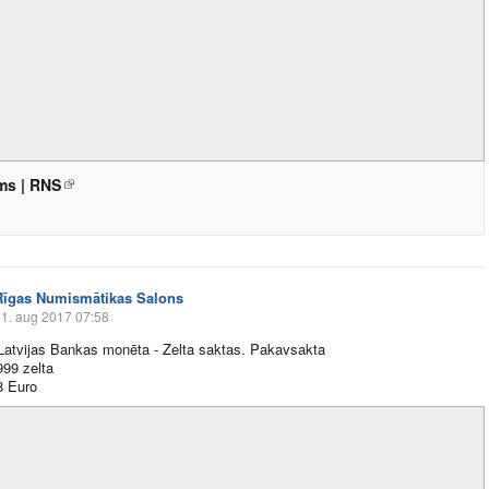
ms | RNS
Rīgas Numismātikas Salons
1. aug 2017 07:58
atvijas Bankas monēta - Zelta saktas. Pakavsakta
999 zelta
8 Euro