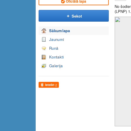
Oficiālā lapa
No šodien
(LPNP) 1.
Sekot
Sākumlapa
Jaunumi
Runā
Kontakti
Galerija
Ieteikt
2