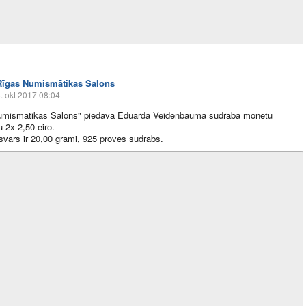
Rīgas Numismātikas Salons
. okt 2017 08:04
umismātikas Salons" piedāvā Eduarda Veidenbauma sudraba monetu
 2x 2,50 eiro.
vars ir 20,00 grami, 925 proves sudrabs.