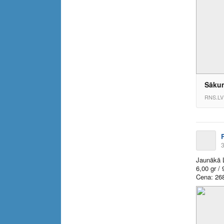
Sāku
RNS.LV
3
Jaunākā L
6,00 gr / 
Cena: 26