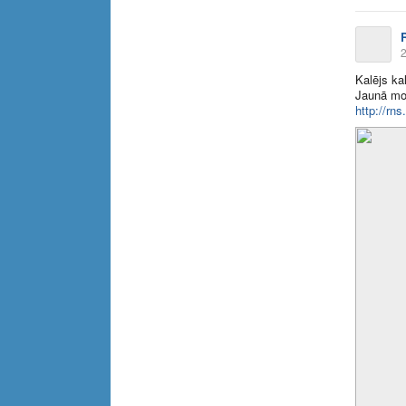
2
Kalējs ka
Jaunā mon
http://rns