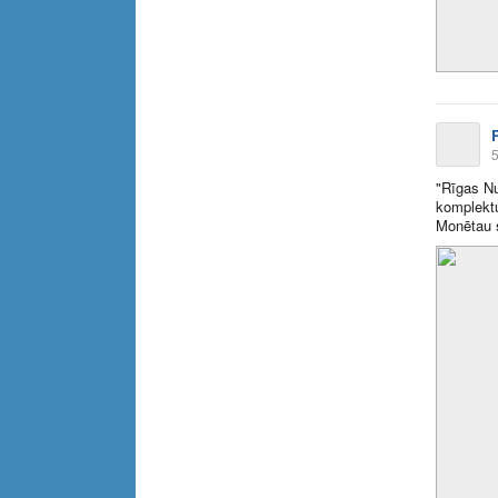
5
"Rīgas N
komplektu
Monētau s