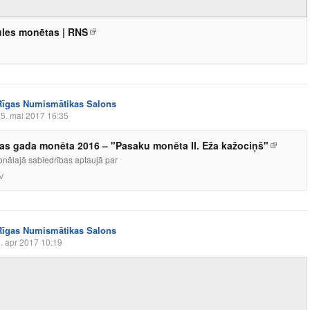
les monētas | RNS
Rīgas Numismātikas Salons
5. mai 2017 16:35
jas gada monēta 2016 – "Pasaku monēta II. Eža kažociņš"
onālajā sabiedrības aptaujā par
V
Rīgas Numismātikas Salons
. apr 2017 10:19