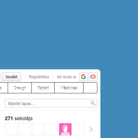
Ienākt
Reģistrēties
Vai ienāc ar
a
Draugi
Raksti
Vēstules
271
sekotājs