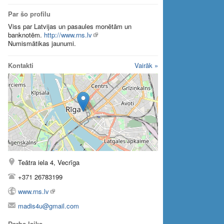
Par šo profilu
Viss par Latvijas un pasaules monētām un
banknotēm.
http://www.rns.lv
Numismātikas jaunumi.
Kontakti
Vairāk »
Teātra iela 4, Vecrīga
+371 26783199
www.rns.lv
madis4u@gmail.com
Darba laiks