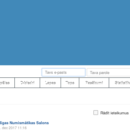
pēles
D-biedri
Lapas
Tops
Pasākumi
Statistik
Rādīt ieteikumus
Rīgas Numismātikas Salons
. dec 2017 11:16