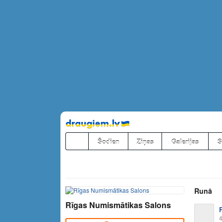
Pāriet
uz
saturu
Šodien
Ziņas
Galerijas
S
Runā
Rīgas Numismātikas Salons
4