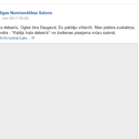
Rīgas Numismātikas Salons
. nov 2017 09:28
la debesīs, Ogles bira Daugavā; Es paklāju villainīti, Man piebira sudrabiņa.
ēta - "Kalējs kala debesīs" no šodienas pieejama mūsu salonā.
.lv/lv/coins/Latv...