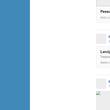
Pasau
RNS.LV
2
Latvi
Tradici
BANK.L
7