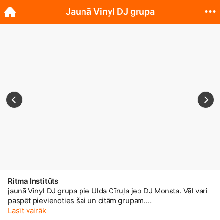
Jaunā Vinyl DJ grupa
Ritma Institūts
jaunā Vinyl DJ grupa pie Ulda Cīruļa jeb DJ Monsta. Vēl vari
paspēt pievienoties šai un citām grupam.
www.ritmainstituts.lv/
Lasīt vairāk