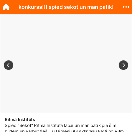
konkurss!!! spied sekot un man patik!
Ritma Institūts
Spied "Sekot" Ritma Institūta lapai un man patīk pie šīm
bildēm un varbūt tieši Tu laimēsi 60Ls dāvanu karti no Ritma