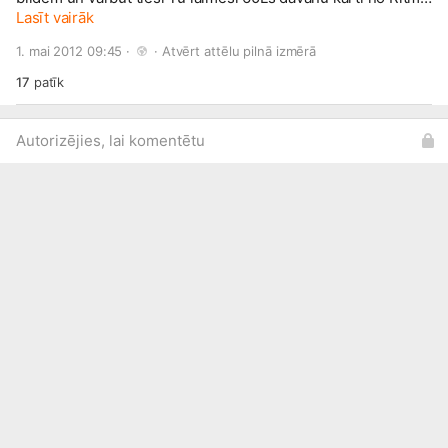
Institūta. Varēsi veselu mēnesi bez maksas apgūt kādu no
Lasīt vairāk
mūsu piedāvātajiem kursiem: CD Dj, padziļinātais CD Dj
1. mai 2012 09:45 · 
 · 
Atvērt attēlu pilnā izmērā
kurss, producēšana, Radio Dj, Vokālās nodarbības, Vinyl
Dj. Veiksmi!
17
patīk
Autorizējies, lai komentētu