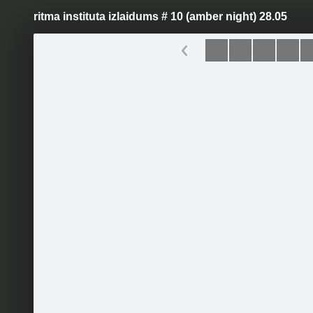
ritma instituta izlaidums # 10 (amber night) 28.05
Pāriet
uz
saturu
Šodien
Ziņas
Galerijas
S
Ritma Institūts
Oficiālā lapa