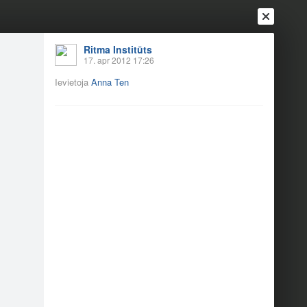
Ritma Institūts
17. apr 2012 17:26
Ievietoja
Anna Ten
Ienākt
Reģistrēties
Vai ienāc ar
a
Draugi
Raksti
Vēstules
amber night) 28.05