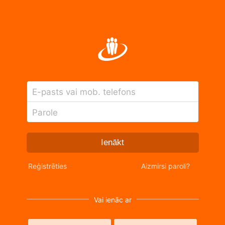
E-pasts vai mob. telefons
Parole
Ienākt
Reģistrēties
Aizmirsi paroli?
Vai ienāc ar