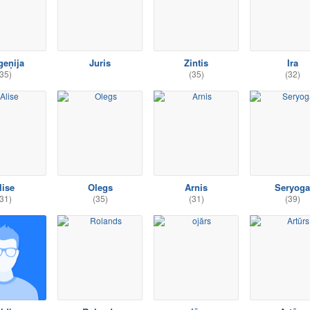
geņija
Juris
Zintis
Ira
35)
(35)
(32)
lise
Olegs
Arnis
Seryoga
31)
(35)
(31)
(39)