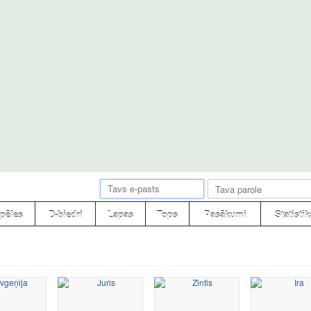
pēles
D-biedri
Lapas
Tops
Pasākumi
Statistik