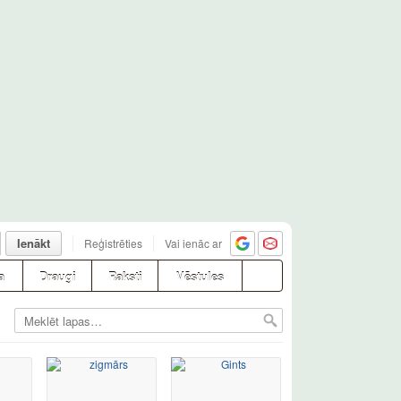
Ienākt
Reģistrēties
Vai ienāc ar
a
Draugi
Raksti
Vēstules