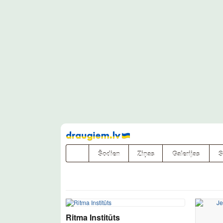
Pāriet
uz
saturu
Šodien
Ziņas
Galerijas
S
Ritma Institūts