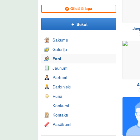
Oficiālā lapa
Sekot
Jev
(
Sākums
Galerija
Fani
Jaunumi
Partneri
A
Darbinieki
(
Runā
Konkursi
Kontakti
Pasākumi