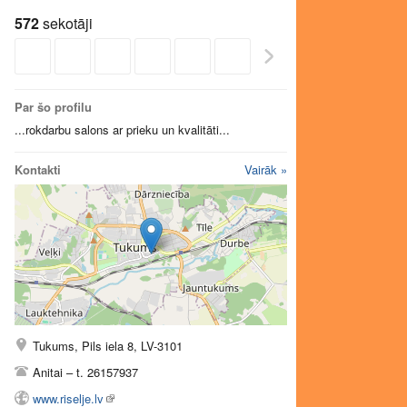
572
sekotāji
Par šo profilu
...rokdarbu salons ar prieku un kvalitāti...
Kontakti
Vairāk »
Tukums, Pils iela 8, LV-3101
Anitai – t. 26157937
www.riselje.lv