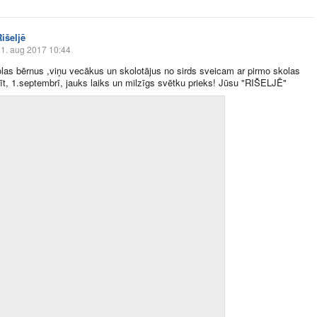
išeljē
1. aug 2017 10:44
las bērnus ,viņu vecākus un skolotājus no sirds sveicam ar pirmo skolas
 rīt, 1.septembrī, jauks laiks un milzīgs svētku prieks! Jūsu "RIŠELJĒ"