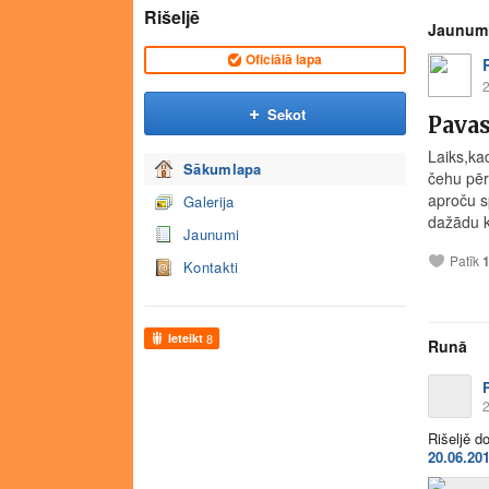
Rišeljē
Jaunumi
Oficiālā lapa
2
Sekot
Pavas
Laiks,ka
Sākumlapa
čehu pēr
aproču s
Galerija
dažādu k
Jaunumi
Patīk
Kontakti
Ieteikt
8
Runā
R
2
Rišeljě d
20.06.20