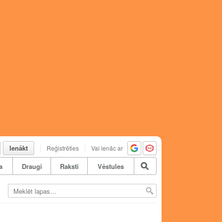
Ienākt
Reģistrēties
Vai ienāc ar
a
Draugi
Raksti
Vēstules