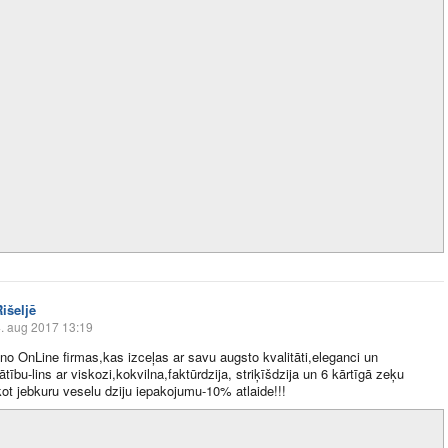
išeljē
. aug 2017 13:19
no OnLine firmas,kas izceļas ar savu augsto kvalitāti,eleganci un
tību-lins ar viskozi,kokvilna,faktūrdzija, striķīšdzija un 6 kārtīgā zeķu
kot jebkuru veselu dziju iepakojumu-10% atlaide!!!