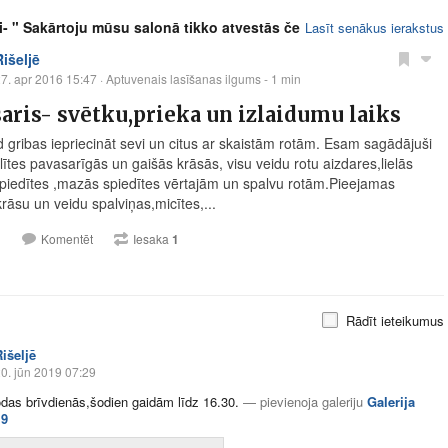
- " Sakārtoju mūsu salonā tikko atvestās če
Lasīt senākus ierakstus
Rišeljē
7. apr 2016 15:47
· Aptuvenais lasīšanas ilgums - 1 min
aris- svētku,prieka un izlaidumu laiks
d gribas iepriecināt sevi un citus ar skaistām rotām. Esam sagādājuši
lītes pavasarīgās un gaišās krāsās, visu veidu rotu aizdares,lielās
piedītes ,mazās spiedītes vērtajām un spalvu rotām.Pieejamas
rāsu un veidu spalviņas,micītes,...
1
Komentēt
Iesaka
1
Rādīt ieteikumus
išeljē
0. jūn 2019 07:29
odas brīvdienās,šodien gaidām līdz 16.30.
—
pievienoja galeriju
Galerija
19