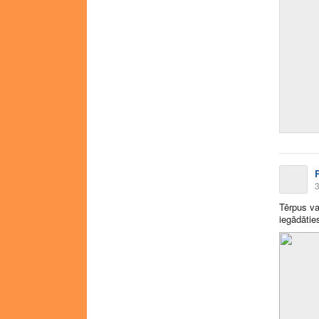
R
3
Tērpus var
iegādātie