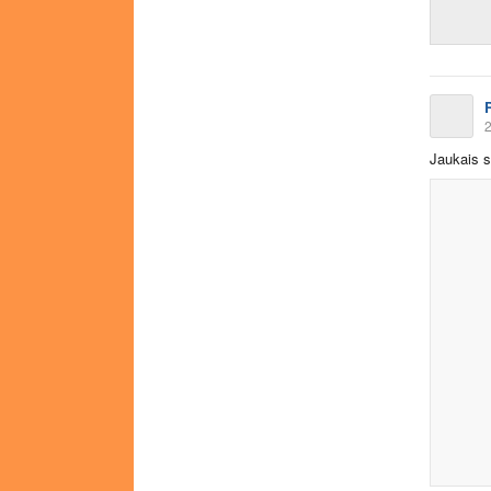
R
2
Jaukais s