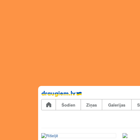
Pāriet
uz
saturu
Šodien
Ziņas
Galerijas
S