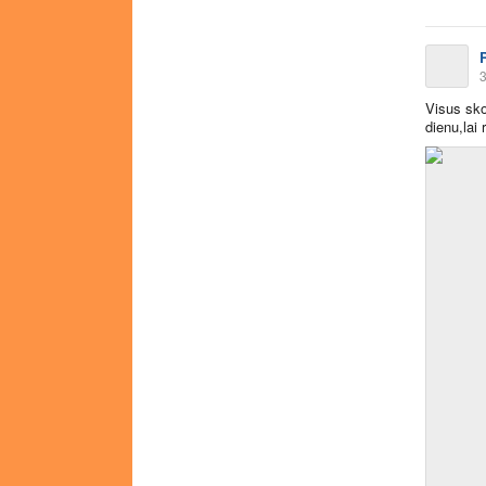
R
3
Visus sko
dienu,lai