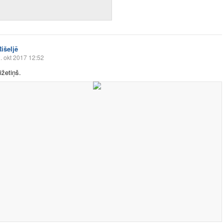
išeljē
. okt 2017 12:52
ižetiņš.