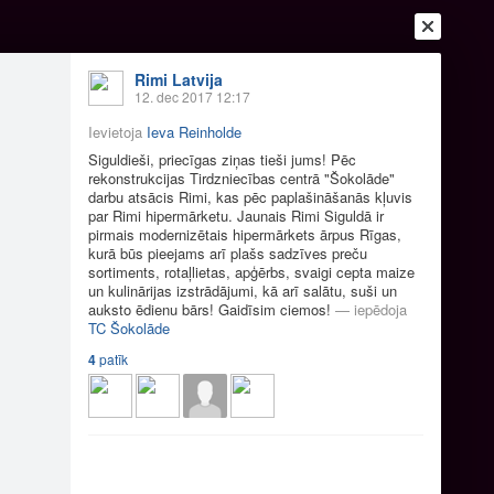
Rimi Latvija
12. dec 2017 12:17
Ievietoja
Ieva Reinholde
Siguldieši, priecīgas ziņas tieši jums! Pēc
rekonstrukcijas Tirdzniecības centrā "Šokolāde"
darbu atsācis Rimi, kas pēc paplašināšanās kļuvis
par Rimi hipermārketu. Jaunais Rimi Siguldā ir
pirmais modernizētais hipermārkets ārpus Rīgas,
kurā būs pieejams arī plašs sadzīves preču
sortiments, rotaļlietas, apģērbs, svaigi cepta maize
un kulinārijas izstrādājumi, kā arī salātu, suši un
Ienākt
Reģistrēties
Vai ienāc ar
auksto ēdienu bārs! Gaidīsim ciemos!
—
iepēdoja
TC Šokolāde
a
Draugi
Raksti
Vēstules
4
patīk
as svētki