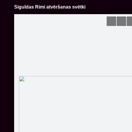
Siguldas Rimi atvēršanas svētki
Pāriet
uz
saturu
Šodien
Ziņas
Galerijas
S
Rimi Latvija
Oficiālā lapa