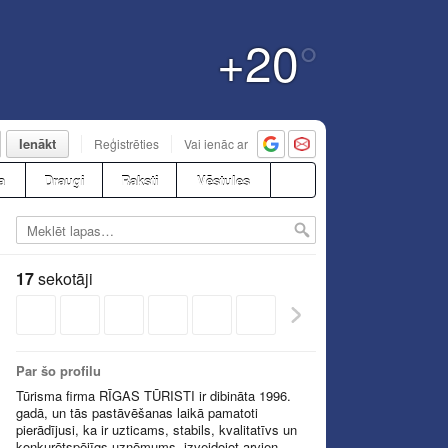
+20
°
Ienākt
Reģistrēties
Vai ienāc ar
a
Draugi
Raksti
Vēstules
17
sekotāji
Par šo profilu
Tūrisma firma RĪGAS TŪRISTI ir dibināta 1996.
gadā, un tās pastāvēšanas laikā pamatoti
pierādījusi, ka ir uzticams, stabils, kvalitatīvs un
konkurētspējīgs uzņēmums, izveidojot arvien