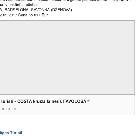
 un vienkārši atpūsties
, BARSELONA, SAVONNA (DŽENOVA)
02.05.2017 Cena no 817 Eur
 tūristi - COSTA kruīza laineris FAVOLOSA
URISTI.LV
Rīgas Tūristi