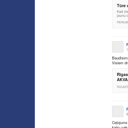
Tūre 
Kad zie
jaunu d
PERKA
1
Baudīsim 
Visiem d
Rīgas
AKVA
RIGAST
8
Ceļojums 
katru vak