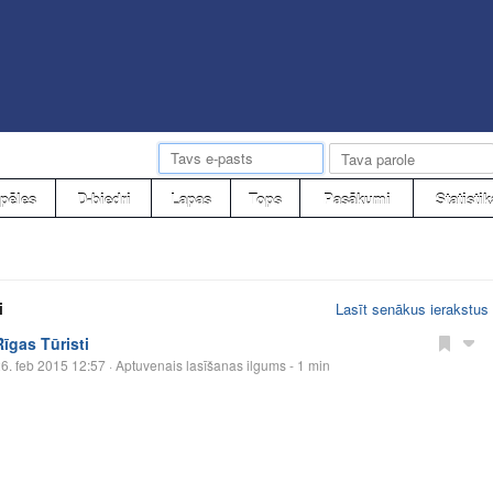
pēles
D-biedri
Lapas
Tops
Pasākumi
Statistik
i
Lasīt senākus ierakstus
Rīgas Tūristi
6. feb 2015 12:57
· Aptuvenais lasīšanas ilgums - 1 min