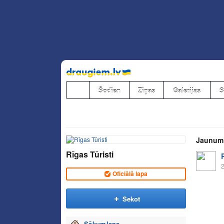
Pāriet
uz
saturu
Šodien
Ziņas
Galerijas
S
Jaunum
Rīgas Tūristi
2
Oficiālā lapa
Sekot
Sākumlapa