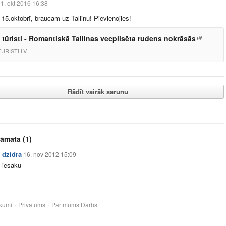
1. okt 2016 16:38
 15.oktobrī, braucam uz Tallinu! Pievienojies!
 tūristi - Romantiskā Tallinas vecpilsēta rudens nokrāsās
URISTI.LV
Rādīt vairāk sarunu
rāmata
(1)
dzidra
16. nov 2012 15:09
iesaku
kumi
Privātums
Par mums
Darbs