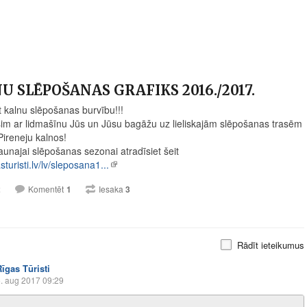
U SLĒPOŠANAS GRAFIKS 2016./2017.
t kalnu slēpošanas burvību!!!
m ar lidmašīnu Jūs un Jūsu bagāžu uz lieliskajām slēpošanas trasēm
Pireneju kalnos!
aunajai slēpošanas sezonai atradīsiet šeit
turisti.lv/lv/sleposana1...
2
Komentēt
1
Iesaka
3
Rādīt ieteikumus
Rīgas Tūristi
. aug 2017 09:29