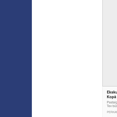
Eksku
Kopā
Pastai
Tev būs
PERKA