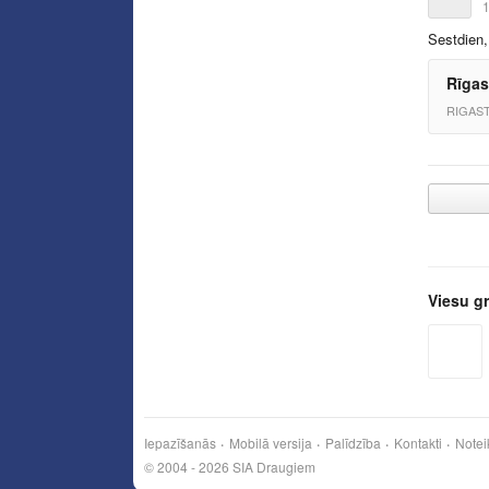
1
Sestdien,
Rīgas
RIGAST
Viesu g
Iepazīšanās
Mobilā versija
Palīdzība
Kontakti
Notei
© 2004 - 2026 SIA Draugiem