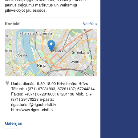
jaunus ceļojumu maršrutus un veiksmīgi
pilnveidojot jau esošos.
Kontakti
Vairāk »
Darba dienās: 9.30-18.00 Brīvdienās: Brīvs
Tālruņi: +(371) 67281803, 67281137; 67244314
Fakss: +(371) 67281803; 67281138 Mob. t. +
(371) 29470228 e-pasts:
rigasturisti@rigasturisti.lv
http://www.rigasturisti.lv
Galerijas