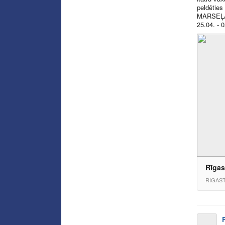
peldēties
MARSEĻA
25.04. - 
Rīgas
RIGAST