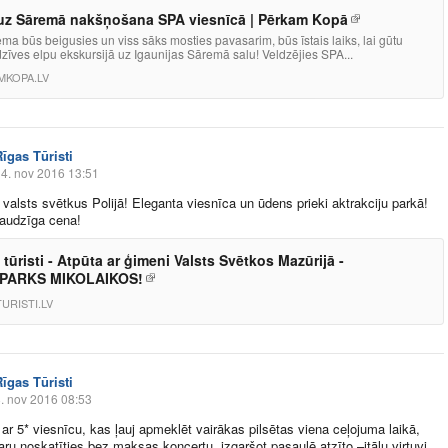
uz Sāremā nakšņošana SPA viesnīcā | Pērkam Kopā
ma būs beigusies un viss sāks mosties pavasarim, būs īstais laiks, lai gūtu
zīves elpu ekskursijā uz Igaunijas Sāremā salu! Veldzējies SPA...
MKOPA.LV
Rīgas Tūristi
4. nov 2016 13:51
valsts svētkus Polijā! Eleganta viesnīca un ūdens prieki aktrakciju parkā!
raudzīga cena!
 tūristi - Atpūta ar ģimeni Valsts Svētkos Mazūrijā -
PARKS MIKOLAIKOS!
URISTI.LV
Rīgas Tūristi
. nov 2016 08:53
ar 5* viesnīcu, kas ļauj apmeklēt vairākas pilsētas viena ceļojuma laikā,
aru noskatīties bez maksas koncertu, izgaršot pasaulē atzīto –itāļu virtuvi,