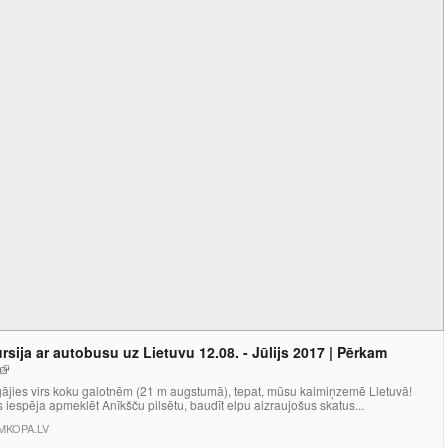
rsija ar autobusu uz Lietuvu 12.08. - Jūlijs 2017 | Pērkam
gājies virs koku galotnēm (21 m augstumā), tepat, mūsu kaimiņzemē Lietuvā!
 iespēja apmeklēt Anīkšču pilsētu, baudīt elpu aizraujošus skatus...
MKOPA.LV