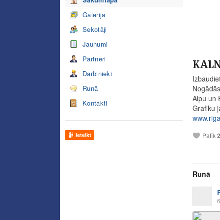
Galerija
Sekotāji
Jaunumi
Partneri
KALN
Darbinieki
Izbaudie
Runā
Nogādāsi
Alpu un 
Kontakti
Grafiku j
www.rigas
Patīk
Ieteikt
Runā
6