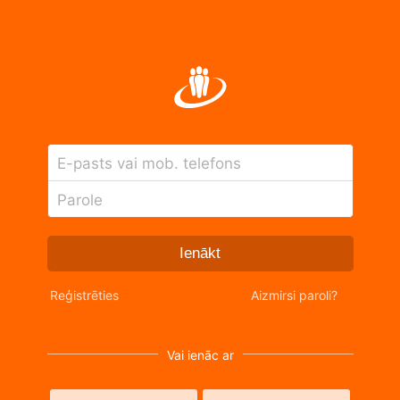
E-pasts vai mob. telefons
Parole
Ienākt
Reģistrēties
Aizmirsi paroli?
Vai ienāc ar