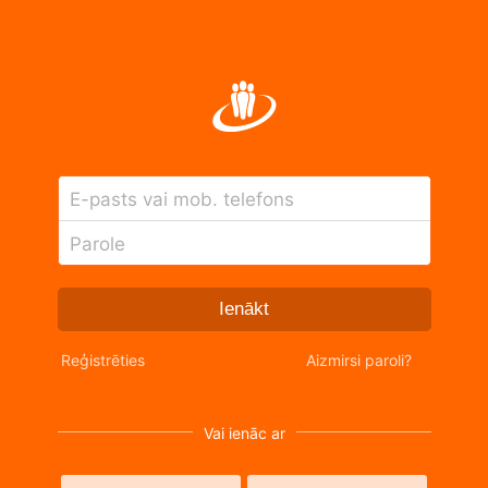
E-pasts vai mob. telefons
Parole
Ienākt
Reģistrēties
Aizmirsi paroli?
Vai ienāc ar