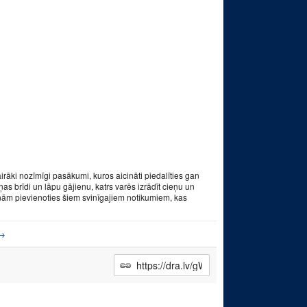
irāki nozīmīgi pasākumi, kuros aicināti piedalīties gan
ņas brīdi un lāpu gājienu, katrs varēs izrādīt cieņu un
icinām pievienoties šiem svinīgajiem notikumiem, kas
→