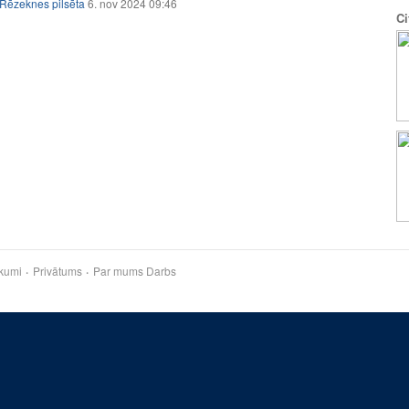
Rēzeknes pilsēta
6. nov 2024 09:46
Ci
kumi
Privātums
Par mums
Darbs