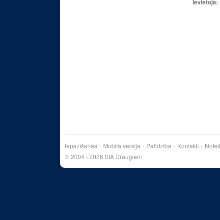
Ievietoja:
Iepazīšanās
Mobilā versija
Palīdzība
Kontakti
Notei
© 2004 - 2026 SIA Draugiem