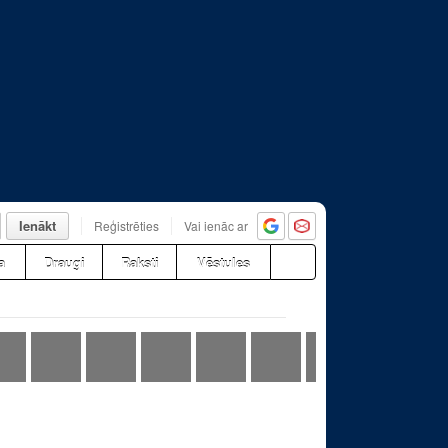
Ienākt
Reģistrēties
Vai ienāc ar
a
Draugi
Raksti
Vēstules