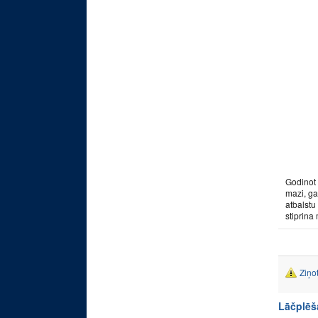
Godinot 
mazi, ga
atbalstu
stiprina
Ziņo
Lāčplēš