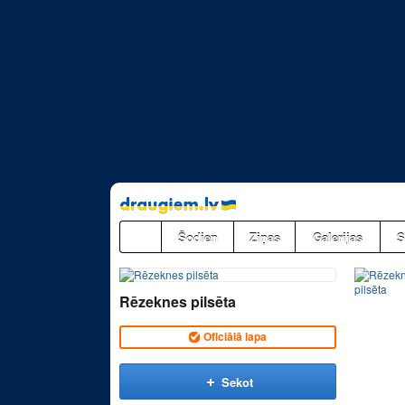
Pāriet
uz
saturu
Šodien
Ziņas
Galerijas
S
Rēzeknes pilsēta
Oficiālā lapa
Sekot