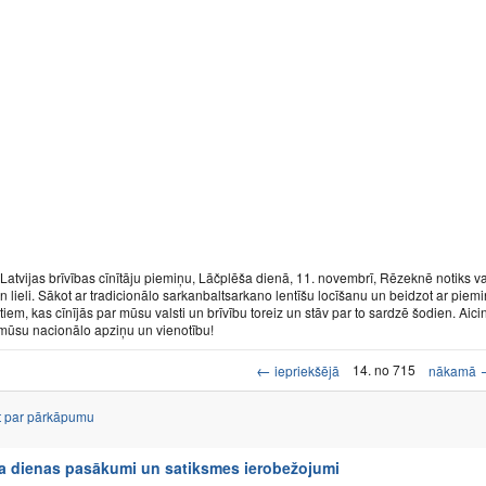
Latvijas brīvības cīnītāju piemiņu, Lāčplēša dienā, 11. novembrī, Rēzeknē notiks va
n lieli. Sākot ar tradicionālo sarkanbaltsarkano lentīšu locīšanu un beidzot ar piemi
 tiem, kas cīnījās par mūsu valsti un brīvību toreiz un stāv par to sardzē šodien. A
 mūsu nacionālo apziņu un vienotību!
←
14. no 715
iepriekšējā
nākamā
t par pārkāpumu
a dienas pasākumi un satiksmes ierobežojumi