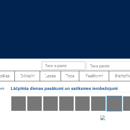
pēles
D-biedri
Lapas
Tops
Pasākumi
Statistik
Lāčplēša dienas pasākumi un satiksmes ierobežojumi