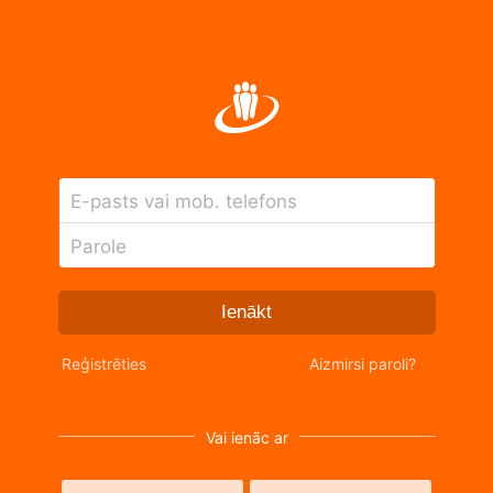
E-pasts vai mob. telefons
Parole
Ienākt
Reģistrēties
Aizmirsi paroli?
Vai ienāc ar