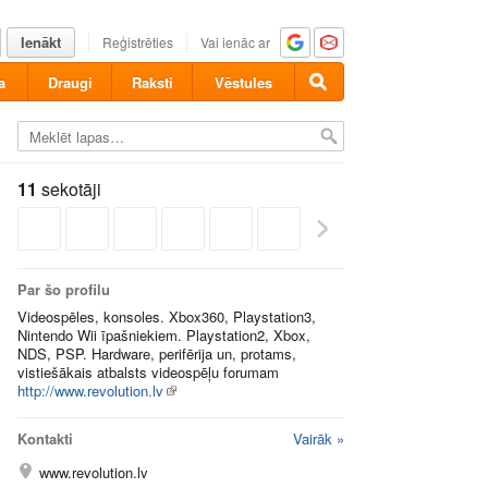
Ienākt
Reģistrēties
Vai ienāc ar
a
Draugi
Raksti
Vēstules
11
sekotāji
Par šo profilu
Videospēles, konsoles. Xbox360, Playstation3,
Nintendo Wii īpašniekiem. Playstation2, Xbox,
NDS, PSP. Hardware, perifērija un, protams,
vistiešākais atbalsts videospēļu forumam
http://www.revolution.lv
Kontakti
Vairāk »
www.revolution.lv