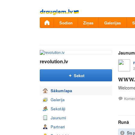
Pāriet
uz
saturu
Šodien
Ziņas
Galerijas
S
Jaunum
revolution.lv
2
Sekot
www.r
Welcome
Sākumlapa
Komen
Galerija
Sekotāji
Jaunumi
Runā
Partneri
Šis p