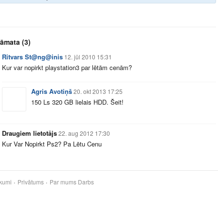
rāmata
(3)
Ritvars St@ng@inis
12. jūl 2010 15:31
Kur var nopirkt playstation3 par lētām cenām?
Agris Avotiņš
20. okt 2013 17:25
150 Ls 320 GB lielais HDD. Šeit!
Draugiem lietotājs
22. aug 2012 17:30
Kur Var Nopirkt Ps2? Pa Lētu Cenu
kumi
Privātums
Par mums
Darbs