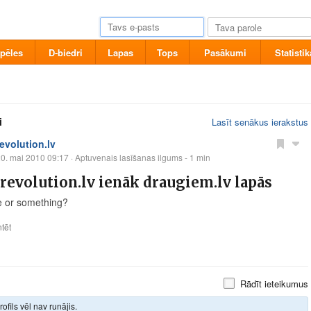
pēles
D-biedri
Lapas
Tops
Pasākumi
Statistik
i
Lasīt senākus ierakstus
revolution.lv
0. mai 2010 09:17
· Aptuvenais lasīšanas ilgums - 1 min
evolution.lv ienāk draugiem.lv lapās
 or something?
tēt
Rādīt ieteikumus
rofils vēl nav runājis.