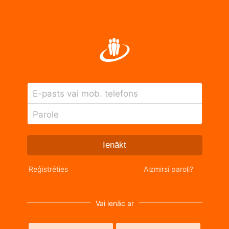
E-pasts vai mob. telefons
Parole
Ienākt
Reģistrēties
Aizmirsi paroli?
Vai ienāc ar