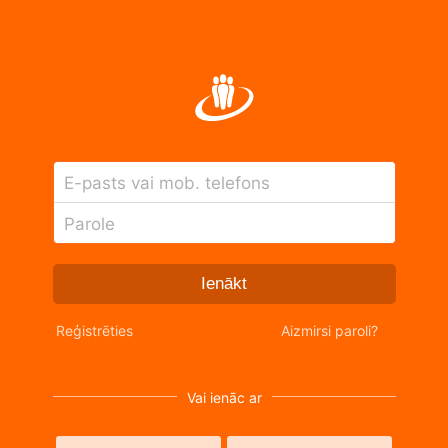
E-pasts vai mob. telefons
Parole
Ienākt
Reģistrēties
Aizmirsi paroli?
Vai ienāc ar