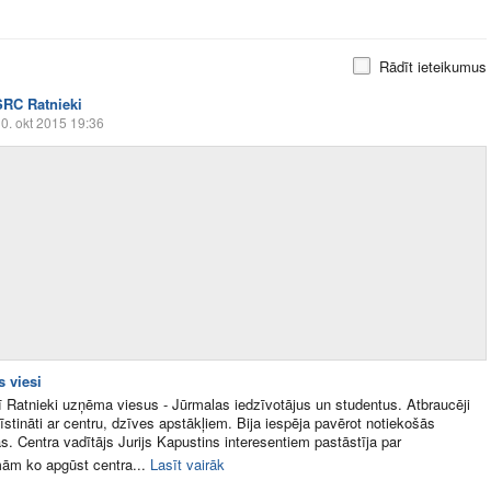
Rādīt ieteikumus
SRC Ratnieki
0. okt 2015 19:36
s viesi
ī Ratnieki uzņēma viesus - Jūrmalas iedzīvotājus un studentus. Atbraucēji
zīstināti ar centru, dzīves apstākļiem. Bija iespēja pavērot notiekošās
s. Centra vadītājs Jurijs Kapustins interesentiem pastāstīja par
ām ko apgūst centra...
Lasīt vairāk