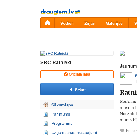
Pāriet
uz
saturu
Šodien
Ziņas
Galerijas
S
SRC Ratnieki
Jaunum
Oficiālā lapa
1
Sekot
Ratni
Sociālās
Sākumlapa
mūsu atb
Neskatoti
Par mums
mums bij
Programma
Komen
Uzņemšanas nosacījumi