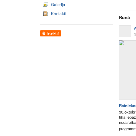
Galerija
Kontakti
Runā
Ieteikt
5
3
Ratnieko
30.oktobr
tika iepa
nodarbība
programm