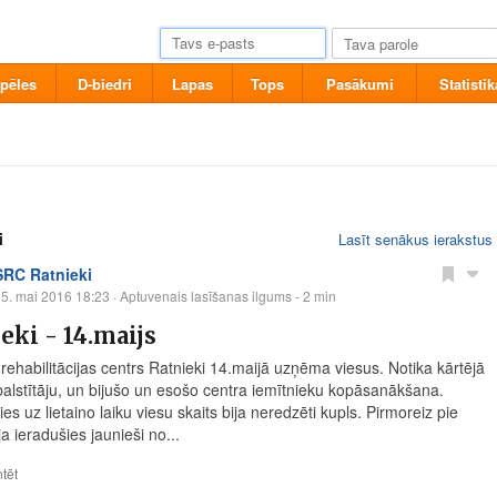
pēles
D-biedri
Lapas
Tops
Pasākumi
Statistik
i
Lasīt senākus ierakstus
SRC Ratnieki
5. mai 2016 18:23
· Aptuvenais lasīšanas ilgums - 2 min
eki - 14.maijs
 rehabilitācijas centrs Ratnieki 14.maijā uzņēma viesus. Notika kārtējā
alstītāju, un bijušo un esošo centra iemītnieku kopāsanākšana.
es uz lietaino laiku viesu skaits bija neredzēti kupls. Pirmoreiz pie
a ieradušies jaunieši no...
tēt