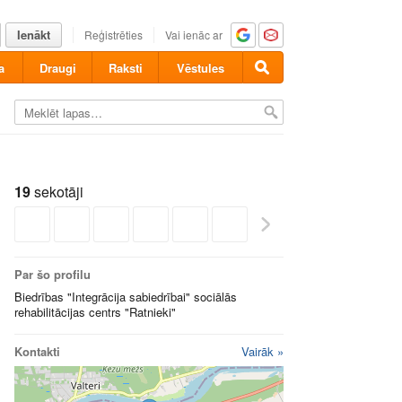
Ienākt
Reģistrēties
Vai ienāc ar
a
Draugi
Raksti
Vēstules
19
sekotāji
Par šo profilu
Biedrības "Integrācija sabiedrībai" sociālās
rehabilitācijas centrs "Ratnieki"
Kontakti
Vairāk »