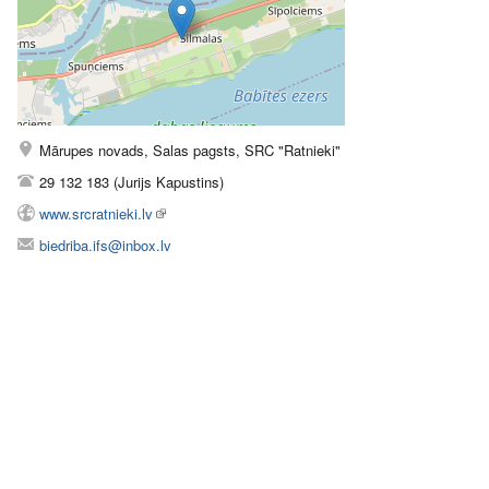
Mārupes novads, Salas pagsts, SRC "Ratnieki"
29 132 183 (Jurijs Kapustins)
www.srcratnieki.lv
biedriba.ifs@inbox.lv