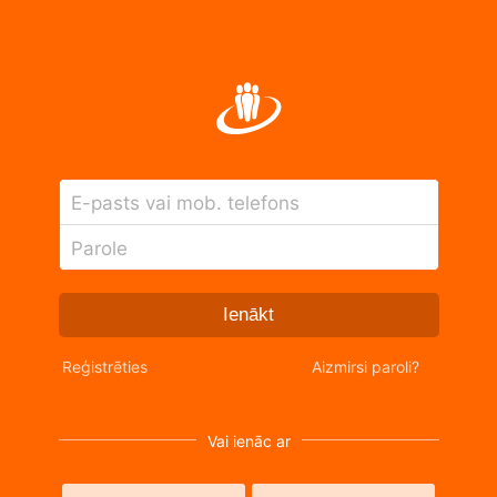
E-pasts vai mob. telefons
Parole
Ienākt
Reģistrēties
Aizmirsi paroli?
Vai ienāc ar