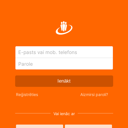
E-pasts vai mob. telefons
Parole
Ienākt
Reģistrēties
Aizmirsi paroli?
Vai ienāc ar