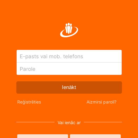
E-pasts vai mob. telefons
Parole
Ienākt
Reģistrēties
Aizmirsi paroli?
Vai ienāc ar