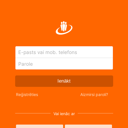
E-pasts vai mob. telefons
Parole
Ienākt
Reģistrēties
Aizmirsi paroli?
Vai ienāc ar