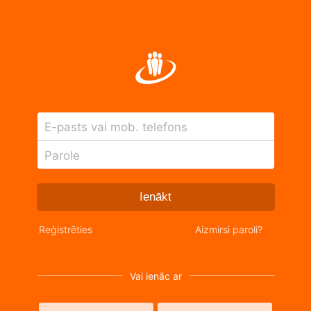
E-pasts vai mob. telefons
Parole
Ienākt
Reģistrēties
Aizmirsi paroli?
Vai ienāc ar