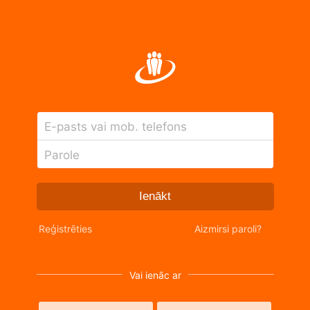
E-pasts vai mob. telefons
Parole
Ienākt
Reģistrēties
Aizmirsi paroli?
Vai ienāc ar