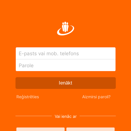
E-pasts vai mob. telefons
Parole
Ienākt
Reģistrēties
Aizmirsi paroli?
Vai ienāc ar