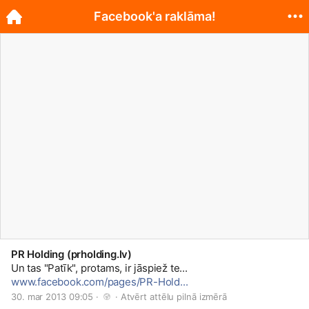
Facebook'a raklāma!
PR Holding (prholding.lv)
Un tas "Patīk", protams, ir jāspiež te...
www.facebook.com/pages/PR-Hold...
30. mar 2013 09:05 · 
 · 
Atvērt attēlu pilnā izmērā