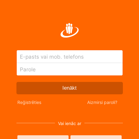
E-pasts vai mob. telefons
Parole
Ienākt
Reģistrēties
Aizmirsi paroli?
Vai ienāc ar