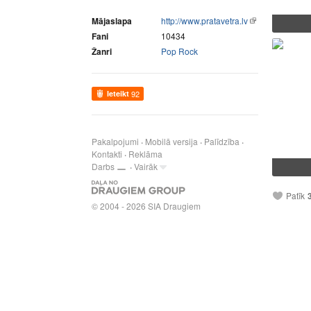
Mājaslapa
http://www.pratavetra.lv
Fani
10434
Žanri
Pop Rock
Ieteikt
92
Pakalpojumi
Mobilā versija
Palīdzība
Kontakti
Reklāma
Darbs
Vairāk
Patīk
© 2004 - 2026 SIA Draugiem