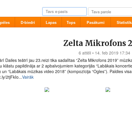
pēles
D-biedri
Lapas
Tops
Pasākumi
Statistik
Zelta Mikrofons 
6 attēli • 14. feb 2019 17:34
rī Dailes teātrī jau 23.reizi tika sadalītas “Zelta Mikrofons 2019” mūzi
u klāstu papildināja ar 2 apbalvojumiem kategorijās “Labākais koncer
) un “Labākais mūzikas video 2018” (kompozīcija “Ogles”). Paldies visa
t.ly/2tjFkIo...
Vairāk