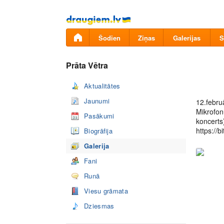
Pāriet
uz
saturu
Šodien
Ziņas
Galerijas
S
Prāta Vētra
Aktualitātes
Jaunumi
12.februā
Mikrofon
Pasākumi
koncerts
https://bi
Biogrāfija
Galerija
Fani
Runā
Viesu grāmata
Dziesmas