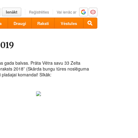
Ienākt
Reģistrēties
Vai ienāc ar
a
Draugi
Raksti
Vēstules
2019
kas gada balvas. Prāta Vētra savu 33 Zelta
tieraksts 2018” (Skārda bungu tūres noslēguma
i plašajai komandai! Sīkāk: