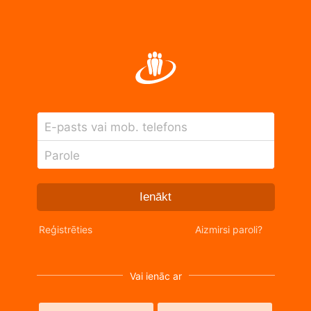
E-pasts vai mob. telefons
Parole
Ienākt
Reģistrēties
Aizmirsi paroli?
Vai ienāc ar